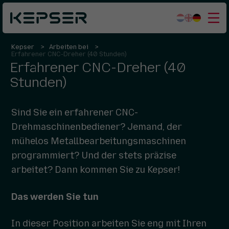
Kepser
Arbeiten bei
Was wir tun
Erfahrener CNC-Dreher (40 Stunden)
Erfahrener CNC-Dreher (40
Sektoren
Stunden)
Wer wir sind
Sind Sie ein erfahrener CNC-
Arbeiten bei
Drehmaschinenbediener? Jemand, der
Kontakt
mühelos Metallbearbeitungsmaschinen
programmiert? Und der stets präzise
arbeitet? Dann kommen Sie zu Kepser!
Das werden Sie tun
In dieser Position arbeiten Sie eng mit Ihren