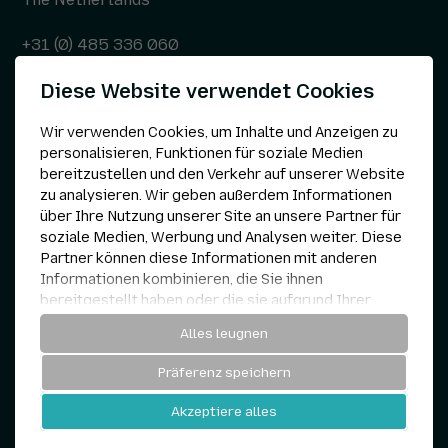
+31 (0) 485 336 060
Diese Website verwendet Cookies
info@kepser.nl
Wir verwenden Cookies, um Inhalte und Anzeigen zu
personalisieren, Funktionen für soziale Medien
bereitzustellen und den Verkehr auf unserer Website
Andere
zu analysieren. Wir geben außerdem Informationen
über Ihre Nutzung unserer Site an unsere Partner für
Datenschutzerklärung
soziale Medien, Werbung und Analysen weiter. Diese
Partner können diese Informationen mit anderen
Cookie-Einstellungen
Informationen kombinieren, die Sie ihnen
bereitgestellt haben oder die sie aufgrund Ihrer
Nutzung ihrer Dienste gesammelt haben.
AGB
Alles leugnen
Notwendig
Präferenz speichern
Analytisch
Kepser © 1960 — 2026
Akzeptiere alles
Website von
und
Personalisierung