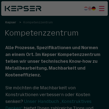
Kepser
Kompetenzzentrum
Was wir tun
Kompetenzzentrum
Sektoren
Wer wir sind
Alle Prozesse, Spezifikationen und Normen
Arbeiten bei
an einem Ort. Im Kepser Kompetenzzentrum
teilen wir unser technisches Know-how zu
Kontakt
Metallbearbeitung, Machbarkeit und
Kosteneffizienz.
Sie möchten die Machbarkeit von
Konstruktionen verbessern oder Kosten
senken?
Unser Handbuch „Konstruktives
Denken“
bietet Ihnen zahlreiche Tipps und