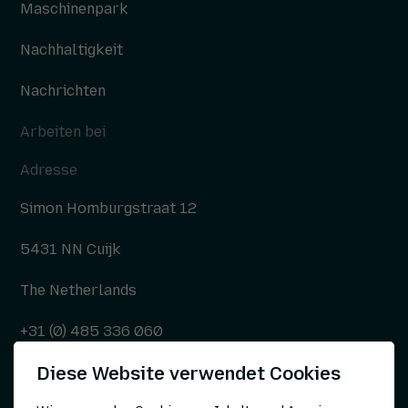
Maschinenpark
Nachhaltigkeit
Nachrichten
Arbeiten bei
Adresse
Simon Homburgstraat 12
5431 NN Cuijk
The Netherlands
+31 (0) 485 336 060
Diese Website verwendet Cookies
info@kepser.nl