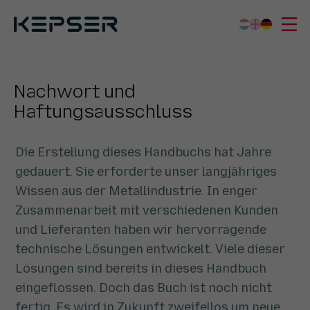
Kepser
Kompetenzzentrum
Was wir tun
Nachwort und Haftungsausschluss
Nachwort und
Sektoren
Haftungsausschluss
Wer wir sind
Die Erstellung dieses Handbuchs hat Jahre
Arbeiten bei
gedauert. Sie erforderte unser langjähriges
Kontakt
Wissen aus der Metallindustrie. In enger
Zusammenarbeit mit verschiedenen Kunden
und Lieferanten haben wir hervorragende
technische Lösungen entwickelt. Viele dieser
Lösungen sind bereits in dieses Handbuch
eingeflossen. Doch das Buch ist noch nicht
fertig. Es wird in Zukunft zweifellos um neue