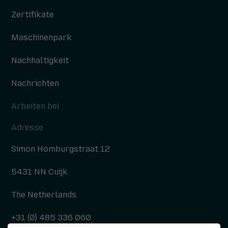
Zertifikate
Maschinenpark
Nachhaltigkeit
Nachrichten
Arbeiten bei
Adresse
Simon Homburgstraat 12
5431 NN Cuijk
The Netherlands
+31 (0) 485 336 060