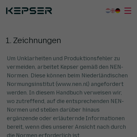
Kepser
Kompetenzzentrum
1. Zeichnungen
Was wir tun
1. Zeichnungen
Sektoren
Wer wir sind
Um Unklarheiten und Produktionsfehler zu
vermeiden, arbeitet Kepser gemäß den NEN-
Arbeiten bei
Normen. Diese können beim Niederländischen
Kontakt
Normungsinstitut (www.nen.nl) angefordert
werden. In diesem Handbuch verweisen wir,
wo zutreffend, auf die entsprechenden NEN-
Normen und stellen darüber hinaus
ergänzende oder erläuternde Informationen
bereit, wenn dies unserer Ansicht nach durch
die Normen erforderlich ist.