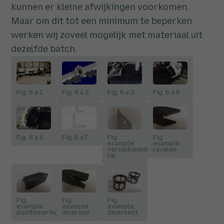
kunnen er kleine afwijkingen voorkomen.
Maar om dit tot een minimum te beperken
werken wij zoveel mogelijk met materiaal uit
dezelfde batch.
Fig. 6.a.1
Fig. 6.a.2
Fig. 6.a.3
Fig. 6.a.5
Fig. 6.a.6
Fig. 6.a.7
Fig.
Fig.
example:
example:
versteksnede
ravelen
lip
Fig.
Fig.
Fig.
example:
example:
example:
positioneringsnokken
diversen
diversen1