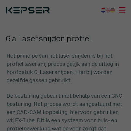
Kepser
Kenniscentrum
6.a Lasersnijden profiel
Wat we doen
6.a Lasersnijden profiel
Sectoren
Wie we zijn
Het principe van het lasersnijden is bij het
profiel lasersnij proces gelijk aan de uitleg in
Werken bij
hoofdstuk 6. Lasersnijden. Hierbij worden
Contact
dezelfde gassen gebruikt.
De besturing gebeurt met behulp van een CNC
besturing. Het proces wordt aangestuurd met
een CAD-CAM koppeling, hiervoor gebruiken
wij FX-Tube. Dit is een systeem voor buis- en
profielbewerking wat er voor zorgt dat