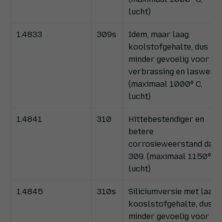
lucht)
1.4833
309s
Idem, maar laag
koolstofgehalte, dus
minder gevoelig voor
verbrassing en laswerk.
(maximaal 1000° C,
lucht)
1.4841
310
Hittebestendiger en
betere
corrosieweerstand dan
309. (maximaal 1150° C,
lucht)
1.4845
310s
Siliciumversie met laag
kooslstofgehalte, dus
minder gevoelig voor