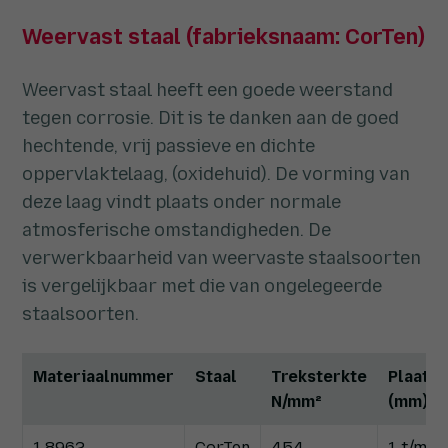
Weervast staal (fabrieksnaam: CorTen)
Weervast staal heeft een goede weerstand
tegen corrosie. Dit is te danken aan de goed
hechtende, vrij passieve en dichte
oppervlaktelaag, (oxidehuid). De vorming van
deze laag vindt plaats onder normale
atmosferische omstandigheden. De
verwerkbaarheid van weervaste staalsoorten
is vergelijkbaar met die van ongelegeerde
staalsoorten.
Materiaalnummer
Staal
Treksterkte
Plaatdi
N/mm²
(mm)
1.8962
CorTen
454
1 t/m 2.