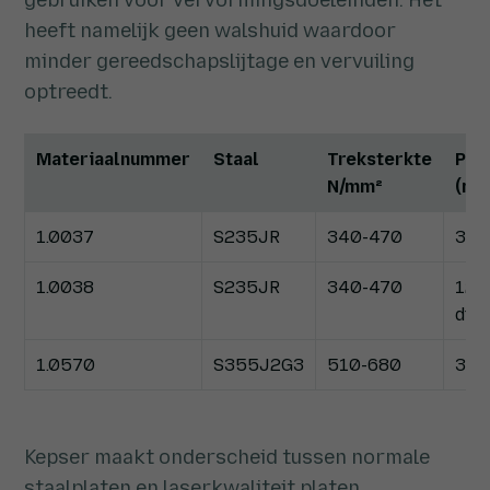
heeft namelijk geen walshuid waardoor
minder gereedschapslijtage en vervuiling
optreedt.
Materiaalnummer
Staal
Treksterkte
Pla
N/mm²
(mm
1.0037
S235JR
340-470
3 t
1.0038
S235JR
340-470
12 
dik
1.0570
S355J2G3
510-680
3 t
Kepser maakt onderscheid tussen normale
staalplaten en laserkwaliteit platen.