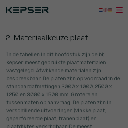
Kepser
Kenniscentrum
2. Materiaalkeuze plaat
Wat we doen
2. Materiaalkeuze plaat
Sectoren
Wie we zijn
In de tabellen in dit hoofdstuk zijn de bij
Kepser meest gebruikte plaatmaterialen
Werken bij
vastgelegd. Afwijkende materialen zijn
Contact
bespreekbaar. De platen zijn op voorraad in de
standaardafmetingen 2000 x 1000, 2500 x
1250 en 3000 x 1500 mm. Grotere en
tussenmaten op aanvraag. De platen zijn in
verschillende uitvoeringen (vlakke plaat,
geperforeerde plaat, tranenplaat) en
plaatdiktes verkrijgbaar. De meest