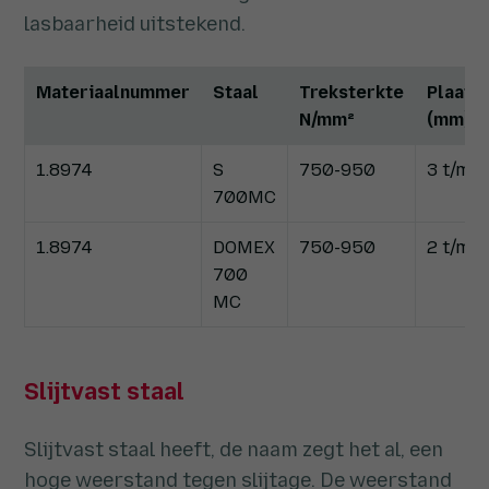
lasbaarheid uitstekend.
Materiaalnummer
Staal
Treksterkte
Plaatd
N/mm²
(mm)
1.8974
S
750-950
3 t/m 1
700MC
1.8974
DOMEX
750-950
2 t/m 1
700
MC
Slijtvast staal
Slijtvast staal heeft, de naam zegt het al, een
hoge weerstand tegen slijtage. De weerstand