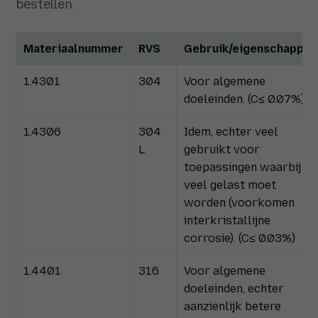
bestellen.
Materiaalnummer
RVS
Gebruik/eigenschappen
1.4301
304
Voor algemene
doeleinden. (C≤ 0.07%)
1.4306
304
Idem, echter veel
L
gebruikt voor
toepassingen waarbij
veel gelast moet
worden (voorkomen
interkristallijne
corrosie). (C≤ 0.03%)
1.4401
316
Voor algemene
doeleinden, echter
aanzienlijk betere