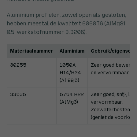
Aluminium profielen, zowel open als gesloten,
hebben meestal de kwaliteit 6060T6 (AlMgSi
0.5, werkstofnummer 3.3206).
Materiaalnummer
Aluminium
Gebruik/eigensch
30255
1050A
Zeer goed bewerk-, 
H14/H24
en vervormbaar
(Al 99,5)
33535
5754 H22
Zeer goed, snij-, las-
(AlMg3)
vervormbaar.
Zeewaterbestendig
(geniet de voorkeur