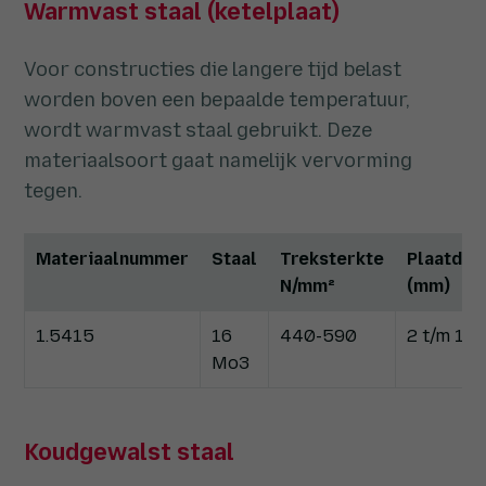
Warmvast staal (ketelplaat)
Voor constructies die langere tijd belast
worden boven een bepaalde temperatuur,
wordt warmvast staal gebruikt. Deze
materiaalsoort gaat namelijk vervorming
tegen.
Materiaalnummer
Staal
Treksterkte
Plaatdik
N/mm²
(mm)
1.5415
16
440-590
2 t/m 16
Mo3
Koudgewalst staal