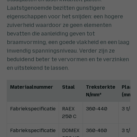
Laatstgenoemde bezitten gunstigere
eigenschappen voor het snijden: een hogere
zuiverheid waardoor ze geen elementen
bevatten die aanleiding geven tot
braamvorming, een goede vlakheid en een laag
inwendig spanningsniveau. Verder zijn ze
beduidend beter te vervormen en te verzinken
en uitstekend te lassen.
Materiaalnummer
Staal
Treksterkte
Plaatd
N/mm²
(mm)
Fabriekspecificatie
RAEX
360-440
3 t/m 
250 C
Fabriekspecificatie
DOMEX
360-460
3 t/m 