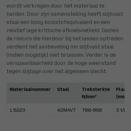
wordt verkregen door het materiaal te
harden. Door zijn samenstelling heeft slijtvast
staal een hoog koolstofequivalent en een
relatief lage kritische afkoelsnelheid. Gezien
de risico’s die hierdoor bij het lassen optreden
verdient het aanbeveling om slijtvast staal
(indien mogelijk) niet te lassen. Verder is de
verspaanbaarheid door de hoge weerstand
tegen slijtage over het algemeen slecht.
Materiaalnummer
Staal
Treksterkte
Plaatd
N/mm²
(mm)
1.5223
42MnV7
700-860
3 t/m 