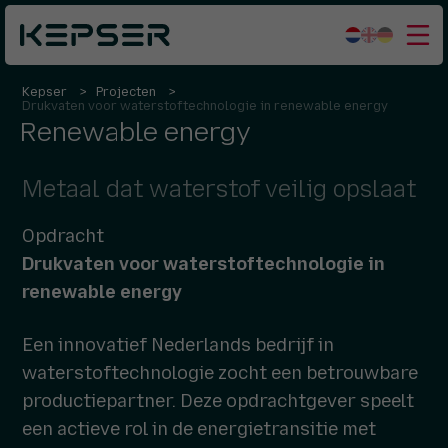
Kepser
Projecten
Wat we doen
Drukvaten voor waterstoftechnologie in renewable energy
Renewable energy
Sectoren
Wie we zijn
Metaal dat waterstof veilig opslaat
Werken bij
Opdracht
Contact
Drukvaten voor waterstoftechnologie in
renewable energy
Een innovatief Nederlands bedrijf in
waterstoftechnologie zocht een betrouwbare
productiepartner. Deze opdrachtgever speelt
een actieve rol in de energietransitie met