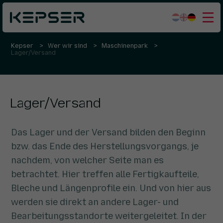
Kepser
Wer wir sind
Maschinenpark
Was wir tun
Lager/Versand
Sektoren
Wer wir sind
Lager/Versand
Arbeiten bei
Kontakt
Das Lager und der Versand bilden den Beginn
bzw. das Ende des Herstellungsvorgangs, je
nachdem, von welcher Seite man es
betrachtet. Hier treffen alle Fertigkaufteile,
Bleche und Längenprofile ein. Und von hier aus
werden sie direkt an andere Lager- und
Bearbeitungsstandorte weitergeleitet. In der