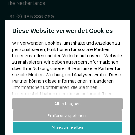
The Netherlands
+31 (0) 485 336 060
Diese Website verwendet Cookies
info@kepser.nl
Wir verwenden Cookies, um Inhalte und Anzeigen zu
personalisieren, Funktionen für soziale Medien
bereitzustellen und den Verkehr auf unserer Website
Andere
zu analysieren. Wir geben außerdem Informationen
über Ihre Nutzung unserer Site an unsere Partner für
Datenschutzerklärung
soziale Medien, Werbung und Analysen weiter. Diese
Partner können diese Informationen mit anderen
Cookie-Einstellungen
Informationen kombinieren, die Sie ihnen
bereitgestellt haben oder die sie aufgrund Ihrer
Nutzung ihrer Dienste gesammelt haben.
AGB
Alles leugnen
Notwendig
Präferenz speichern
Analytisch
Kepser © 1960 — 2026
Akzeptiere alles
Website von
und