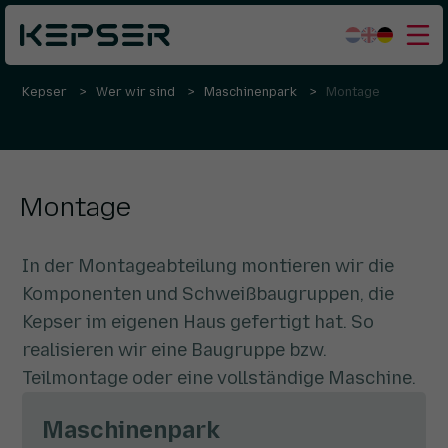
Kepser
Wer wir sind
Maschinenpark
Montage
Was wir tun
Sektoren
Wer wir sind
Montage
Arbeiten bei
Kontakt
In der Montageabteilung montieren wir die
Komponenten und Schweißbaugruppen, die
Kepser im eigenen Haus gefertigt hat. So
realisieren wir eine Baugruppe bzw.
Teilmontage oder eine vollständige Maschine.
Maschinenpark