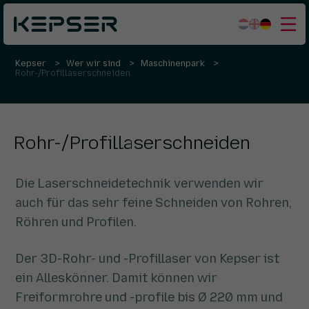
Kepser
Wer wir sind
Maschinenpark
Was wir tun
Rohr-/Profillaserschneiden
Sektoren
Wer wir sind
Rohr-/Profillaserschneiden
Arbeiten bei
Kontakt
Die Laserschneidetechnik verwenden wir
auch für das sehr feine Schneiden von Rohren,
Röhren und Profilen.
Der 3D-Rohr- und -Profillaser von Kepser ist
ein Alleskönner. Damit können wir
Freiformrohre und -profile bis Ø 220 mm und